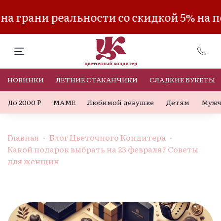
а грани реальности со скидкой 5% на п
НОВИНКИ
ЛЕТНИЕ СТАКАНЧИКИ
СЛАДКИЕ БУКЕТЫ
До 2000 ₽
МАМЕ
Любимой девушке
Детям
Мужч
Главная
Блог Цветочного Кондитера
Какой подарок выбрать на 23 февраля? Советы
для женщин