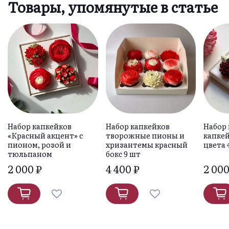
Товары, упомянутые в статье
Набор капкейков
Набор капкейков
Набор
«Красный акцент» с
творожные пионы и
капке
пионом, розой и
хризантемы красный
цвета 
тюльпаном
бокс 9 шт
2 000 ₽
4 400 ₽
2 000