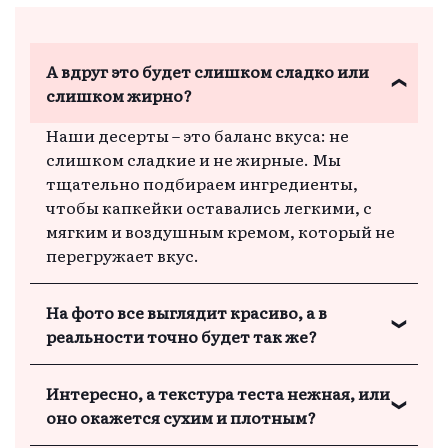
А вдруг это будет слишком сладко или
слишком жирно?
Наши десерты – это баланс вкуса: не
слишком сладкие и не жирные. Мы
тщательно подбираем ингредиенты,
чтобы капкейки оставались легкими, с
мягким и воздушным кремом, который не
перегружает вкус.
На фото все выглядит красиво, а в
реальности точно будет так же?
Мы гордимся тем, что наши капкейки
Интересно, а текстура теста нежная, или
выглядят так же красиво в реальности,
оно окажется сухим и плотным?
как и на фото. Каждый заказ – это ручная
работа с вниманием к каждой детали.