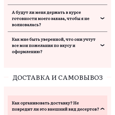
Наши сотрудники всегда на связи и с
А будут ли меня держать в курсе
удовольствием помогут, ответят на все
готовности моего заказа, чтобы я не
вопросы и уточнят детали, чтобы вы были
волновалась?
уверены в своем выборе.
Мы обязательно держим вас в курсе
Как мне быть уверенной, что они учтут
выполнения заказа и при необходимости
все мои пожелания по вкусу и
информируем о готовности заказа. Вы
оформлению?
всегда знаете, что и как готовится для вас.
Вся наша работа строится на
индивидуальном подходе. Мы тщательно
обсуждаем каждый заказ, чтобы все ваши
ДОСТАВКА И САМОВЫВОЗ
пожелания были учтены.
Как организовать доставку? Не
повредит ли это внешний вид десертов?