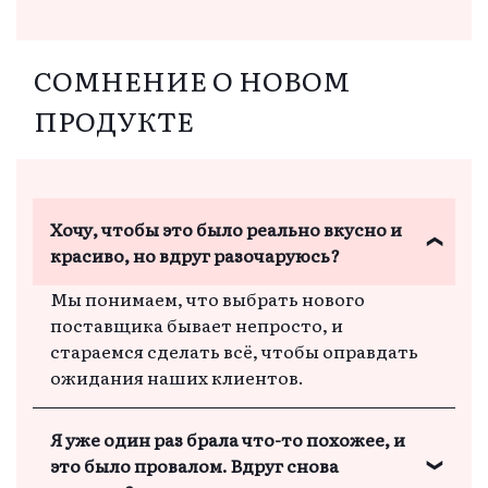
снова.
Мы с пониманием относимся к каждому
сомнению, и если у вас есть особые
пожелания, обязательно обсудим их
СОМНЕНИЕ О НОВОМ
заранее, чтобы результат вас порадовал!
ПРОДУКТЕ
Хочу, чтобы это было реально вкусно и
красиво, но вдруг разочаруюсь?
Мы понимаем, что выбрать нового
поставщика бывает непросто, и
стараемся сделать всё, чтобы оправдать
ожидания наших клиентов.
Я уже один раз брала что-то похожее, и
это было провалом. Вдруг снова