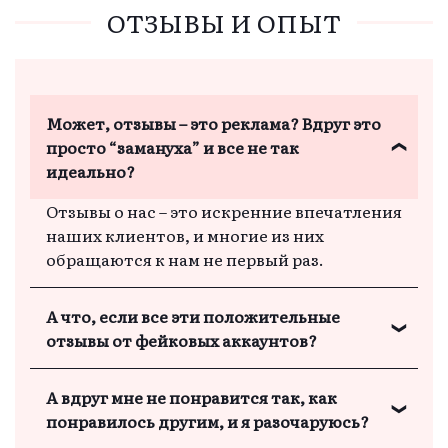
определенному времени, чтобы вы могли
ОТЗЫВЫ И ОПЫТ
забрать его без задержек и забот, при
оформлении заказа выберите удобное
время и дату получения заказа.
Может, отзывы – это реклама? Вдруг это
просто “замануха” и все не так
идеально?
Отзывы о нас – это искренние впечатления
наших клиентов, и многие из них
обращаются к нам не первый раз.
А что, если все эти положительные
отзывы от фейковых аккаунтов?
Мы дорожим каждым клиентом и их
А вдруг мне не понравится так, как
доверием, поэтому отзывы – настоящие, а
понравилось другим, и я разочаруюсь?
многие клиенты возвращаются снова и