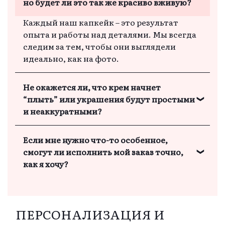
но будет ли это так же красиво вживую?
Каждый наш капкейк – это результат
опыта и работы над деталями. Мы всегда
следим за тем, чтобы они выглядели
идеально, как на фото.
Не окажется ли, что крем начнет
“плыть” или украшения будут простыми
и неаккуратными?
Мы используем устойчивый крем и
Если мне нужно что-то особенное,
специальные техники, чтобы капкейки не
смогут ли исполнить мой заказ точно,
теряли форму. Украшения остаются
как я хочу?
красивыми и аккуратными до самого
праздника.
Мы прислушиваемся к каждому вашему
пожеланию и стараемся максимально
точно выполнить заказ, чтобы он
ПЕРСОНАЛИЗАЦИЯ И
выглядел именно так, как вы