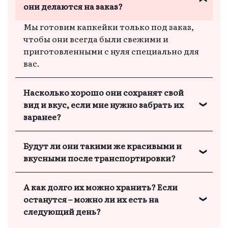
они делаются на заказ?
Мы готовим капкейки только под заказ,
чтобы они всегда были свежими и
приготовленными с нуля специально для
вас.
Насколько хорошо они сохранят свой
вид и вкус, если мне нужно забрать их
заранее?
Наши десерты отлично сохраняют свой
Будут ли они такими же красивыми и
вид и вкус даже после транспортировки.
вкусными после транспортировки?
Вы можете забрать их заранее – они
останутся такими же свежими и
П
Мы упаковываем десерты так, чтобы
вкусными!
А как долго их можно хранить? Если
они не потеряли ни форму, ни красоту, ни
останутся – можно ли их есть на
свежесть. Они будут выглядеть идеально
следующий день?
на вашем празднике.