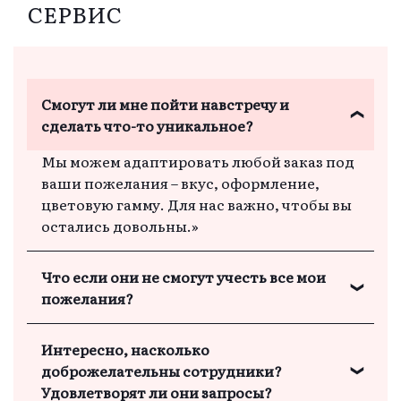
СЕРВИС
представляли.
Смогут ли мне пойти навстречу и
сделать что-то уникальное?
Мы можем адаптировать любой заказ под
ваши пожелания – вкус, оформление,
цветовую гамму. Для нас важно, чтобы вы
остались довольны.»
Что если они не смогут учесть все мои
пожелания?
Мы понимаем, что каждому клиенту
Интересно, насколько
важно внимание к деталям, и всегда
доброжелательны сотрудники?
учитываем все пожелания, чтобы вы
Удовлетворят ли они запросы?
получили именно то, что хотите.