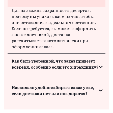
Для нас важна сохранность десертов,
поэтому мы упаковываем их так, чтобы
они оставались в идеальном состоянии.
Если потребуется, вы можете оформить
заказ с доставкой, доставка
рассчитывается автоматически при
оформлении заказа.
Как быть уверенной, что заказ привезут
вовремя, особенно если это к празднику?
Мы заранее планируем доставку каждого
Насколько удобно забирать заказ у вас,
заказа, чтобы он прибыл вовремя и в
если доставки нет или она дорогая?
отличном виде к вашему празднику.
Если самовывоз удобен вам, мы с
удовольствием подготовим заказ к