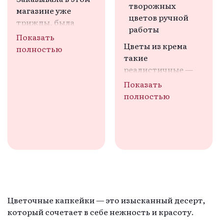
творожных
магазине уже 
цветов ручной
трижды, была 
работы
всегда очень 
Показать
довольна. К 
Цветы из крема 
полностью
сожалению, в этот 
такие 
раз положили 
реалистичные — 
треснутое 
подарок произвёл 
Показать
пирожное (на моем 
эффект!
полностью
фото видно), а 
заказывала на 
подарок маме 
именинницы. 
Понимаю, что не 
критично, но не 
очень приятно. С 
кексами все 
хорошо.
Цветочные капкейки — это изысканный десерт,
который сочетает в себе нежность и красоту.