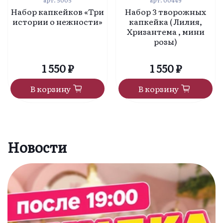
Набор капкейков «Три
Набор 3 творожных
истории о нежности»
капкейка ( Лилия,
Хризантема , мини
розы)
1 550 ₽
1 550 ₽
В корзину
В корзину
Новости