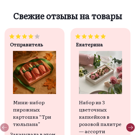
Свежие отзывы на товары
Отправитель
Екатерина
Мини-набор
Набор из 3
пирожных
цветочных
картошка “Три
капкейков в
тюльпана”
розовой палитре
— ассорти
Заказывала в этом 