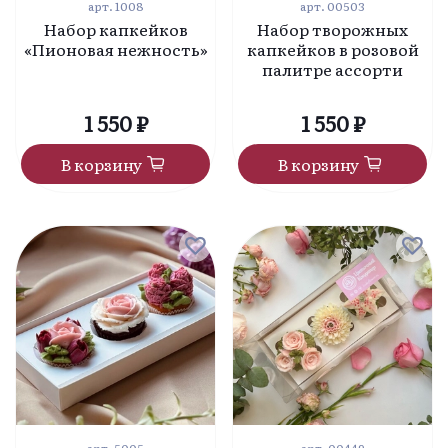
арт.
1008
арт.
00503
Набор капкейков
Набор творожных
«Пионовая нежность»
капкейков в розовой
палитре ассорти
1 550 ₽
1 550 ₽
В корзину
В корзину
арт.
5005
арт.
00449