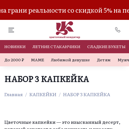
грани реальности со скидкой 5% на пер
НОВИНКИ
ЛЕТНИЕ СТАКАНЧИКИ
СЛАДКИЕ БУКЕТЫ
До 2000 ₽
МАМЕ
Любимой девушке
Детям
Мужч
НАБОР 3 КАПКЕЙКА
Главная
КАПКЕЙКИ
НАБОР 3 КАПКЕЙКА
Цветочные капкейки — это изысканный десерт,
который сочетает в себе нежность и красоту.