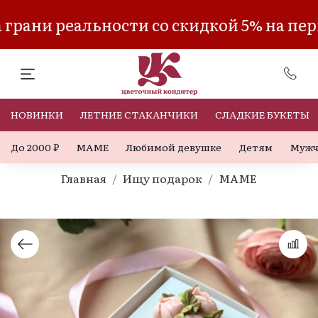
рани реальности со скидкой 5% на пер
НОВИНКИ
ЛЕТНИЕ СТАКАНЧИКИ
СЛАДКИЕ БУКЕТЫ
До 2000 ₽
МАМЕ
Любимой девушке
Детям
Мужч
Главная
Ищу подарок
МАМЕ