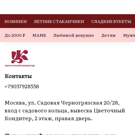
критично, но не 
хрупкое, а когда 
очень приятно. С 
развернула- 
кексами все 
увидела в розетках 
НОВИНКИ
ЛЕТНИЕ СТАКАНЧИКИ
СЛАДКИЕ БУКЕТЫ
хорошо.
мини- пирожные. 
До 2000 ₽
МАМЕ
Любимой девушке
Детям
Мужч
Но еще более 
удивил вкус- 
нежный 
творожный 
чизкейк- еще и с 
разными вкусами  
Контакты
у бисквитного 
+79037928558
теста. Прекрасное 
исполнение! И 
необычно  и 
Москва, ул. Садовая Черногрязская 20/28,
изысканно и со 
вход с садового кольца, вывеска Цветочный
своей» 
Кондитер, 2 этаж, правая дверь.
изюминкой».  
Благодарю 