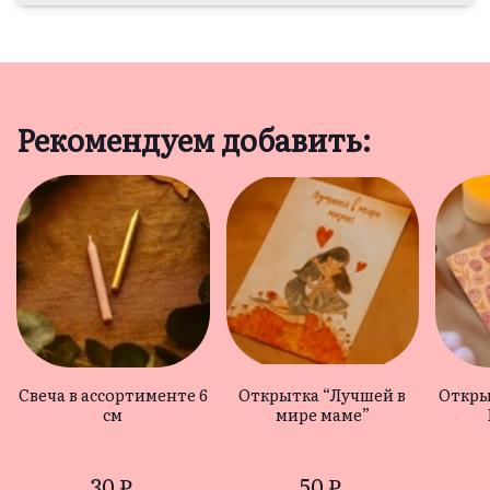
Рекомендуем добавить:
Свеча в ассортименте 6
Открытка “Лучшей в
Откры
см
мире маме”
30 ₽
50 ₽