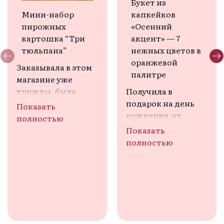
Букет из
Мини-набор
капкейков
пирожных
«Осенний
картошка “Три
акцент» — 7
тюльпана”
нежных цветов в
оранжевой
Заказывала в этом 
палитре
магазине уже 
трижды, была 
Получила в 
всегда очень 
подарок на день 
Показать
довольна. К 
рождения  от 
полностью
сожалению, в этот 
дочери букетик. 
Показать
раз положили 
Любимая осенняя 
полностью
треснутое 
палитра.  Думала , 
пирожное (на моем 
что же это такое, и 
фото видно), а 
как это 
заказывала на 
попробовать? 
подарок маме 
Сначала решила- 
именинницы. 
это безе- 
Понимаю, что не 
разноцветное 