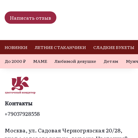
Написать отзыв
НОВИНКИ
ЛЕТНИЕ СТАКАНЧИКИ
СЛАДКИЕ БУКЕТЫ
До 2000 ₽
МАМЕ
Любимой девушке
Детям
Мужч
Контакты
+79037928558
Москва, ул. Садовая Черногрязская 20/28,
вход с садового кольца, вывеска Цветочный