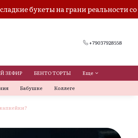
 на грани реальности со скидкой 5% на
+79037928558
Й ЗЕФИР
БЕНТО ТОРТЫ
Еще
ния
Бабушке
Коллеге
 капкейки?