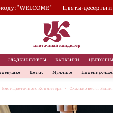
ME"
Цветы-десерты и сладкие букеты
СЛАДКИЕ БУКЕТЫ
КАПКЕЙКИ
ЦВЕТОЧНЫ
 девушке
Детям
Мужчине
На день рожде
Блог Цветочного Кондитера
Сколько весят Ваши