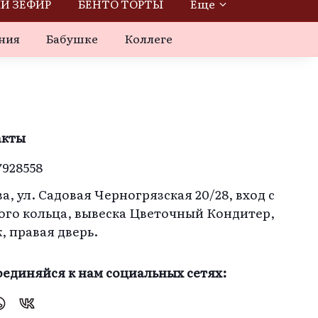
Й ЗЕФИР
БЕНТО ТОРТЫ
Еще
ния
Бабушке
Коллеге
акты
7928558
а, ул. Садовая Черногрязская 20/28, вход с
ого кольца, вывеска Цветочный Кондитер,
ж, правая дверь.
единяйся к нам социальных сетях: