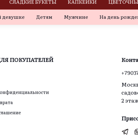
СЛАДКИЕ БУКЕТЫ
КАПКЕЙКИ
ЦВЕТОЧНЫ
 девушке
Детям
Мужчине
На день рожде
ЛЯ ПОКУПАТЕЛЕЙ
Конт
+7903
Москв
садов
конфиденциальности
2 эта
зврата
оглашение
Присо