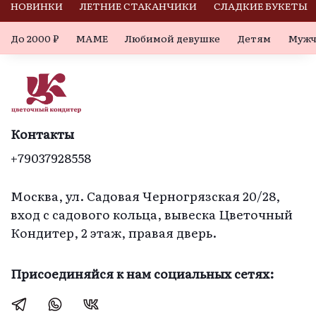
кексами все 
увидела в розетках 
НОВИНКИ
ЛЕТНИЕ СТАКАНЧИКИ
СЛАДКИЕ БУКЕТЫ
хорошо.
мини- пирожные. 
До 2000 ₽
МАМЕ
Любимой девушке
Детям
Мужч
Но еще более 
удивил вкус- 
нежный 
творожный 
чизкейк- еще и с 
разными вкусами  
Контакты
у бисквитного 
+79037928558
теста. Прекрасное 
исполнение! И 
необычно  и 
Москва, ул. Садовая Черногрязская 20/28,
изысканно и со 
вход с садового кольца, вывеска Цветочный
своей» 
Кондитер, 2 этаж, правая дверь.
изюминкой».  
Благодарю 
Присоединяйся к нам социальных сетях:
создателей этого 
чуда.  Желаю вам 
творческих 