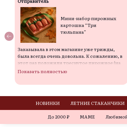
Отправитель
Мини-набор пирожных
картошка “Три
тюльпана”
Заказывала в этом магазине уже трижды, 
была всегда очень довольна. К сожалению, в 
этот раз положили треснутое пирожное (на 
моем фото видно), а заказывала на подарок 
Показать полностью
маме именинницы. Понимаю, что не 
критично, но не очень приятно. С кексами 
все хорошо.
НОВИНКИ
ЛЕТНИЕ СТАКАНЧИКИ
До 2000 ₽
МАМЕ
Любимой