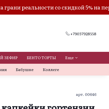
реальности со скидкой 5% на первый з
+79037928558
Й ЗЕФИР
БЕНТО ТОРТЫ
Еще
ния
Бабушке
Коллеге
арт.
00646
з капкейки гортензии