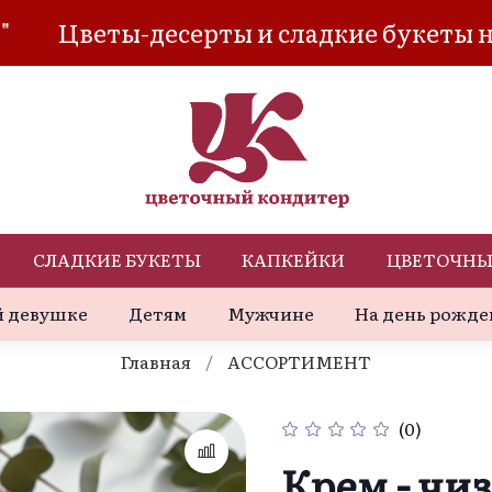
ты-десерты и сладкие букеты на грани 
СЛАДКИЕ БУКЕТЫ
КАПКЕЙКИ
ЦВЕТОЧНЫ
 девушке
Детям
Мужчине
На день рожде
Главная
АССОРТИМЕНТ
(0)
Крем - чи