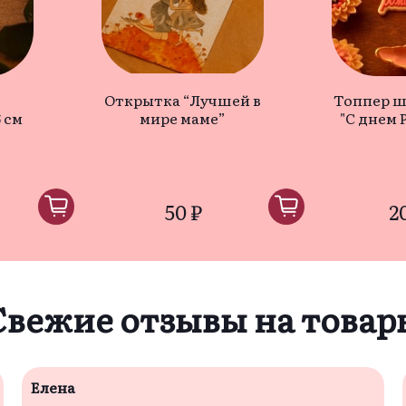
Открытка “Лучшей в
Топпер 
 см
мире маме”
"С днем 
50 ₽
2
Свежие отзывы на товар
Елена