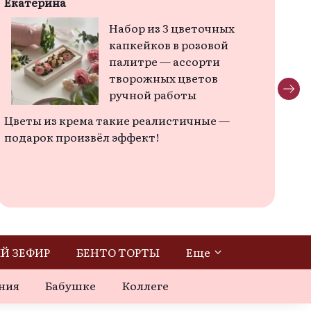
Екатерина
Ан
Набор из 3 цветочных
капкейков в розовой
палитре — ассорти
творожных цветов
ручной работы
Цветы из крема такие реалистичные — 
Мо
подарок произвёл эффект!
ка
ок
и 
По
ба
тв
де
но
Й ЗЕФИР
БЕНТО ТОРТЫ
Еще
тв
ар
ния
Бабушке
Коллеге
ка
вр