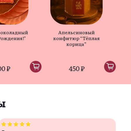
шоколадный
Апельсиновый
О
Рождения!"
конфитюр “Тёплая
корица”
00 ₽
450 ₽
ы