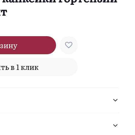
шт
рзину
ть в 1 клик