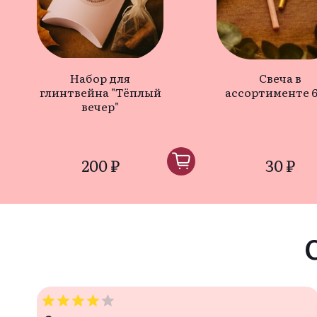
Набор для
Свеча в
глинтвейна "Тёплый
ассортименте 6
вечер"
200 ₽
30 ₽