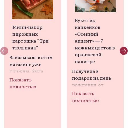
Букет из
Мини-набор
капкейков
пирожных
«Осенний
картошка “Три
акцент» — 7
тюльпана”
нежных цветов в
оранжевой
Заказывала в этом 
палитре
магазине уже 
трижды, была 
Получила в 
всегда очень 
подарок на день 
Показать
довольна. К 
рождения  от 
полностью
сожалению, в этот 
дочери букетик. 
Показать
раз положили 
Любимая осенняя 
полностью
треснутое 
палитра.  Думала , 
пирожное (на моем 
что же это такое, и 
фото видно), а 
как это 
заказывала на 
попробовать? 