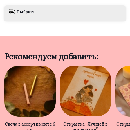
Выбрать
Рекомендуем добавить:
Свеча в ассортименте 6
Открытка “Лучшей в
Откры
см
мире маме”