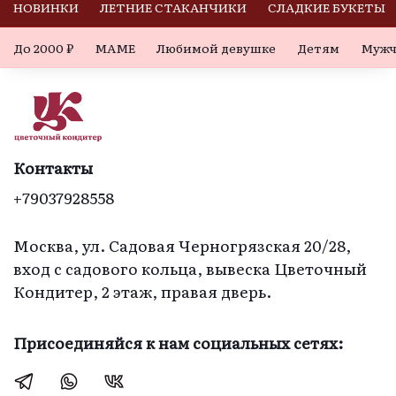
кексами все 
увидела в розетках 
НОВИНКИ
ЛЕТНИЕ СТАКАНЧИКИ
СЛАДКИЕ БУКЕТЫ
хорошо.
мини- пирожные. 
До 2000 ₽
МАМЕ
Любимой девушке
Детям
Мужч
Но еще более 
удивил вкус- 
нежный 
творожный 
чизкейк- еще и с 
разными вкусами  
Контакты
у бисквитного 
+79037928558
теста. Прекрасное 
исполнение! И 
необычно  и 
Москва, ул. Садовая Черногрязская 20/28,
изысканно и со 
вход с садового кольца, вывеска Цветочный
своей» 
Кондитер, 2 этаж, правая дверь.
изюминкой».  
Благодарю 
Присоединяйся к нам социальных сетях:
создателей этого 
чуда.  Желаю вам 
творческих 