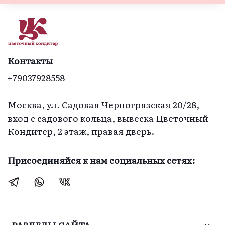
удивил вкус- 
нежный 
творожный 
чизкейк- еще и с 
разными вкусами  
Контакты
у бисквитного 
+79037928558
теста. Прекрасное 
исполнение! И 
необычно  и 
Москва, ул. Садовая Черногрязская 20/28,
изысканно и со 
вход с садового кольца, вывеска Цветочный
своей» 
Кондитер, 2 этаж, правая дверь.
изюминкой».  
Благодарю 
Присоединяйся к нам социальных сетях:
создателей этого 
чуда.  Желаю вам 
творческих 
успехов, и великое 
множество 
заказов!  С 
РАЗДЕЛЫ САЙТА