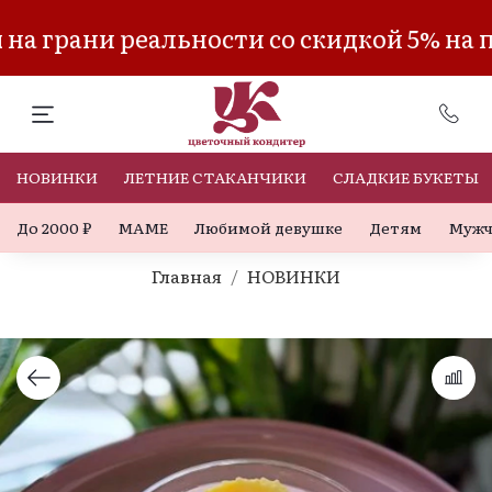
а грани реальности со скидкой 5% на 
НОВИНКИ
ЛЕТНИЕ СТАКАНЧИКИ
СЛАДКИЕ БУКЕТЫ
До 2000 ₽
МАМЕ
Любимой девушке
Детям
Мужч
Главная
НОВИНКИ