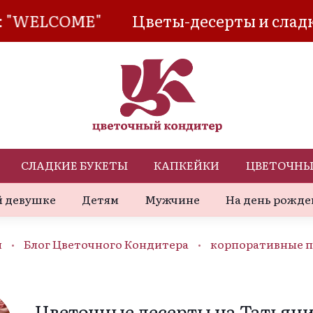
WELCOME"
Цветы-десерты и сладкие б
СЛАДКИЕ БУКЕТЫ
КАПКЕЙКИ
ЦВЕТОЧНЫ
 девушке
Детям
Мужчине
На день рожде
я
Блог Цветочного Кондитера
корпоративные 
Цветочные десерты на Татьянин