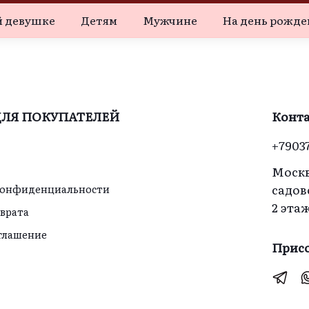
 девушке
Детям
Мужчине
На день рожде
ЛЯ ПОКУПАТЕЛЕЙ
Конт
+7903
Москв
садов
конфиденциальности
2 эта
зврата
оглашение
Присо