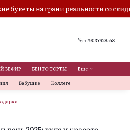
укеты на грани реальности со скидкой 
+79037928558
Й ЗЕФИР
БЕНТО ТОРТЫ
Еще
ния
Бабушке
Коллеге
подарки
 день 2025: вкус и красота