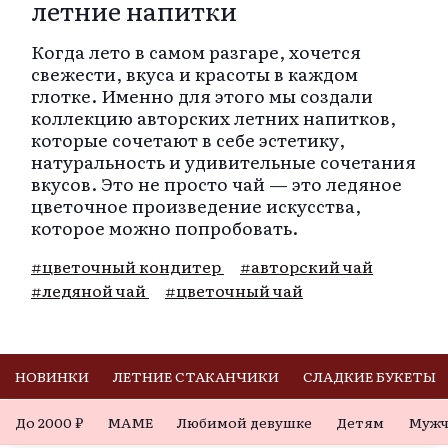
летние напитки
Когда лето в самом разгаре, хочется
свежести, вкуса и красоты в каждом
глотке. Именно для этого мы создали
коллекцию авторских летних напитков,
которые сочетают в себе эстетику,
натуральность и удивительные сочетания
вкусов. Это не просто чай — это ледяное
цветочное произведение искусства,
которое можно попробовать.
#цветочный кондитер
#авторский чай
#ледяной чай
#цветочный чай
НОВИНКИ
ЛЕТНИЕ СТАКАНЧИКИ
СЛАДКИЕ БУКЕТЫ
До 2000 ₽
МАМЕ
Любимой девушке
Детям
Мужч