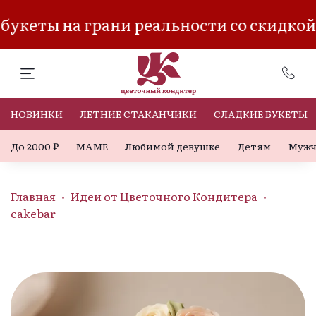
укеты на грани реальности со скидкой
НОВИНКИ
ЛЕТНИЕ СТАКАНЧИКИ
СЛАДКИЕ БУКЕТЫ
До 2000 ₽
МАМЕ
Любимой девушке
Детям
Мужч
Главная
Идеи от Цветочного Кондитера
cakebar