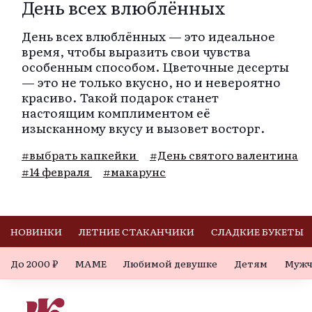
День всех влюблённых
День всех влюблённых — это идеальное
время, чтобы выразить свои чувства
особенным способом. Цветочные десерты
— это не только вкусно, но и невероятно
красиво. Такой подарок станет
настоящим комплиментом её
изысканному вкусу и вызовет восторг.
#выбрать капкейки
#День святого валентина
#14 февраля
#макарунс
НОВИНКИ
ЛЕТНИЕ СТАКАНЧИКИ
СЛАДКИЕ БУКЕТЫ
До 2000 ₽
МАМЕ
Любимой девушке
Детям
Мужч