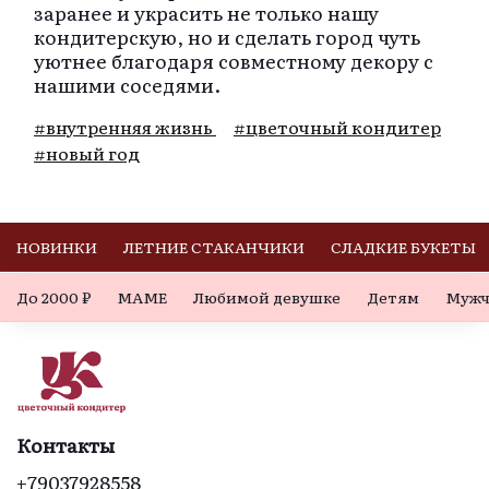
заранее и украсить не только нашу
кондитерскую, но и сделать город чуть
уютнее благодаря совместному декору с
нашими соседями.
#внутренняя жизнь
#цветочный кондитер
#новый год
НОВИНКИ
ЛЕТНИЕ СТАКАНЧИКИ
СЛАДКИЕ БУКЕТЫ
До 2000 ₽
МАМЕ
Любимой девушке
Детям
Мужч
Контакты
+79037928558