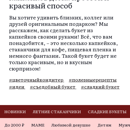
красивый способ
Вы хотите удивить близких, коллег или
друзей оригинальным подарком? Мы
расскажем, как сделать букет из
капкейков своими руками! Всё, что вам
понадобится, – это несколько капкейков,
стаканчики для кофе, пищевая пленка и
немного фантазии. Такой букет будет не
только красивым, но и вкусным
сюрпризом!
#цветочныйкондитер
#полезныерецепты
#идеи
#съедобный букет
#сладкий букет
НОВИНКИ
ЛЕТНИЕ СТАКАНЧИКИ
СЛАДКИЕ БУКЕТЫ
До 2000 ₽
МАМЕ
Любимой девушке
Детям
Мужч