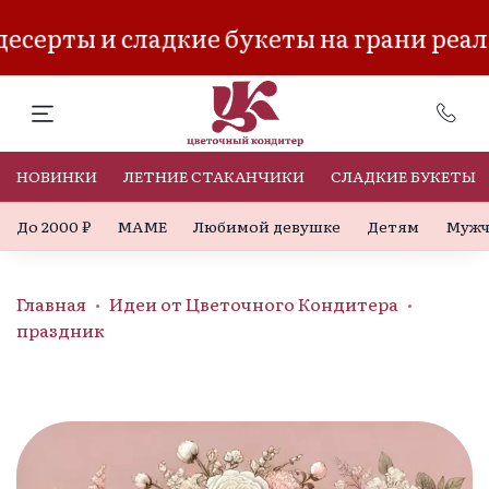
серты и сладкие букеты на грани реал
НОВИНКИ
ЛЕТНИЕ СТАКАНЧИКИ
СЛАДКИЕ БУКЕТЫ
До 2000 ₽
МАМЕ
Любимой девушке
Детям
Мужч
Главная
Идеи от Цветочного Кондитера
праздник