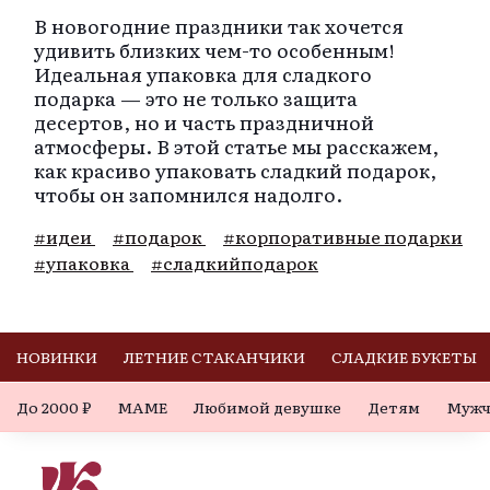
В новогодние праздники так хочется
удивить близких чем-то особенным!
Идеальная упаковка для сладкого
подарка — это не только защита
десертов, но и часть праздничной
атмосферы. В этой статье мы расскажем,
как красиво упаковать сладкий подарок,
чтобы он запомнился надолго.
#идеи
#подарок
#корпоративные подарки
#упаковка
#сладкийподарок
НОВИНКИ
ЛЕТНИЕ СТАКАНЧИКИ
СЛАДКИЕ БУКЕТЫ
До 2000 ₽
МАМЕ
Любимой девушке
Детям
Мужч